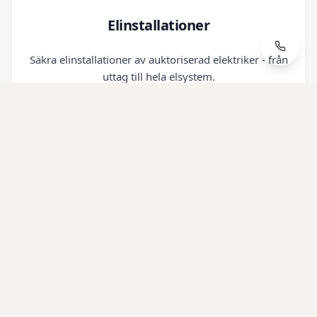
Elinstallationer
Säkra elinstallationer av auktoriserad elektriker - från
uttag till hela elsystem.
Övriga snickeriarbeten
Skräddarsydda snickeriarbeten för badrum och hem
- från inbyggnader till speciallösningar.